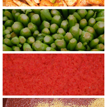
2026/05/21
四代目醗酵職人／冷麺SET【冷麺2食、醗酵生姜、牡蠣とアワビの熟成醤油タレ】
2026/05/21
アミの塩辛（80g）
2026/05/21
内子入りカンジャンケジャン(約550g)数量限定！
2026/05/20
岩海苔ムッチム(170g)