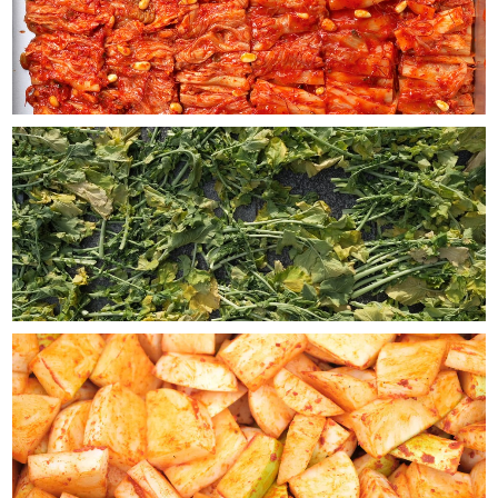
一週間 毎日お粥生活SET
2026/05/29
早速 キムチ粥いただきました お粥の概念を越える、贅
沢な一品。これ一品と 薬膳茶で 疲れた胃腸を癒す 一
食。一週間の粥メニューで元気になれほそうです。、ほか
の粥も楽しみです。
プゴスープ（270ｇ）2人前
2026/05/26
蝦夷アワビの肝入りお粥 （160g）
2026/05/21
干しだらのお粥 【疲れた肝臓のためのお粥】（180g）2人前