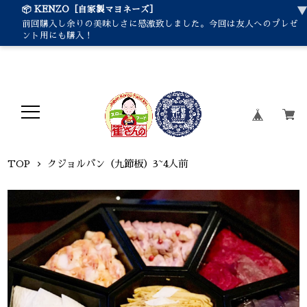
📦 KENZO［自家製マヨネーズ］
前回購入し余りの美味しさに感激致しました。今回は友人へのプレゼ
ント用にも購入！
TOP
クジョルパン（九節板）3~4人前