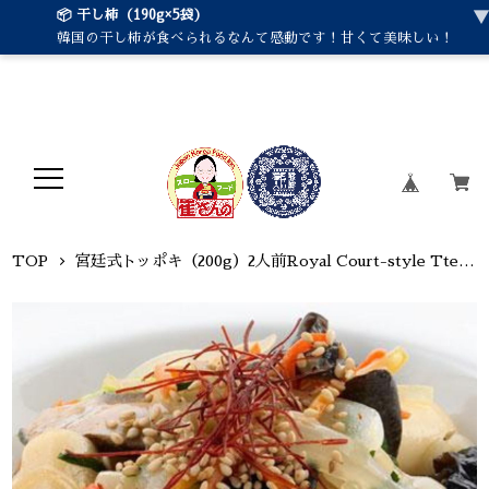
📦 乾コムチュイ50g／レシピ付き
誠実な対応に感動しました。感謝！
TOP
宮廷式トッポキ（200g）2人前Royal Court-style Tteokbokki