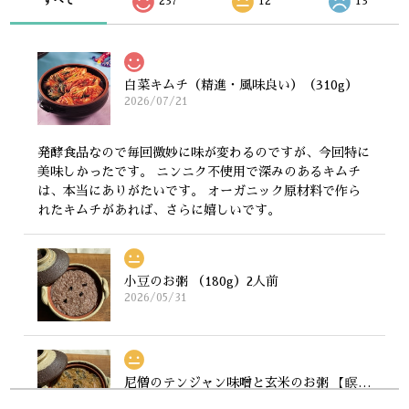
すべて
237
12
13
白菜キムチ（精進・風味良い）（310g）
2026/07/21
発酵食品なので毎回微妙に味が変わるのですが、今回特に
美味しかったです。 ニンニク不使用で深みのあるキムチ
は、本当にありがたいです。 オーガニック原材料で作ら
れたキムチがあれば、さらに嬉しいです。
小豆のお粥 （180g）2人前
2026/05/31
尼僧のテンジャン味噌と玄米のお粥 【瞑想する味噌。有機若大根の若葉】（180g）2人前
2026/05/31