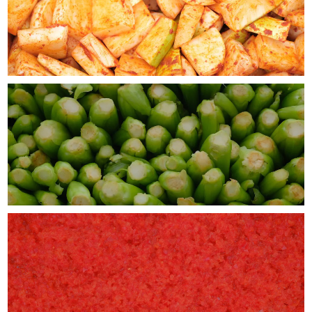
干しだらのお粥 【疲れた肝臓のためのお粥】（180g）2人前
2026/05/21
四代目醗酵職人／冷麺SET【冷麺2食、醗酵生姜、牡蠣とアワビの熟成醤油タレ】
2026/05/21
アミの塩辛（80g）
2026/05/21
内子入りカンジャンケジャン(約550g)数量限定！
2026/05/20