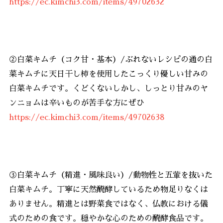
https://ec.kimchi3.com/items/49702632
②白菜キムチ（コク甘・基本）/ぶれないレシピの通の白
菜キムチに天日干し柿を使用したこっくり優しい甘みの
白菜キムチです。くどくないしかし、しっとり甘みのヤ
ンニョムは辛いものが苦手な方にぜひ
https://ec.kimchi3.com/items/49702638
③白菜キムチ（精進・風味良い）/動物性と五葷を抜いた
白菜キムチ。丁寧に天然醗酵しているため物足りなくは
ありません。精進とは野菜食ではなく、仏教における儀
式のための食です。穏やかな心のための醗酵食品です。