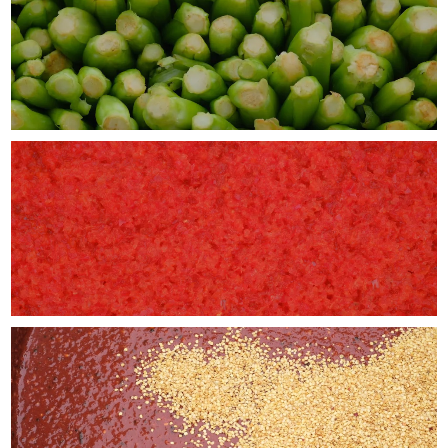
四代目醗酵職人／冷麺SET【冷麺2食、醗酵生姜、牡蠣とアワビの熟成醤油タレ】
2026/05/21
アミの塩辛（80g）
2026/05/21
内子入りカンジャンケジャン(約550g)数量限定！
2026/05/20
岩海苔ムッチム(170g)
2026/05/20