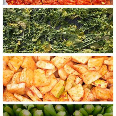
沢な一品。これ一品と 薬膳茶で 疲れた胃腸を癒す 一
食。一週間の粥メニューで元気になれほそうです。、ほか
の粥も楽しみです。
プゴスープ（270ｇ）2人前
2026/05/26
蝦夷アワビの肝入りお粥 （160g）
2026/05/21
干しだらのお粥 【疲れた肝臓のためのお粥】（180g）2人前
2026/05/21