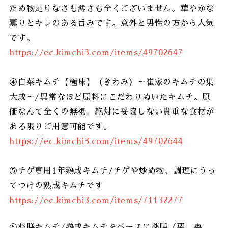
ため物足りなさも薄さも全くございません。華やかな
薫りとキレのある旨みです。意外と男性の方から人気
です。
https://ec.kimchi3.com/items/49702647
④白菜キムチ【極味】（きわみ）～崔家のキムチの集
大成～/異常なほど原料にこだわりぬいたキムチ。原
価なんて全くの無視。絶対に妥協しない貴重な食材が
ある限りご用意可能です。
https://ec.kimchi3.com/items/49702644
⑤チゲ専用1年熟成キムチ/チゲや炒め物、調理にうっ
てつけの熟成キムチです
https://ec.kimchi3.com/items/71132277
⑥薬膳キムチ/熟成キムチをベースに薬膳（栗、棗、