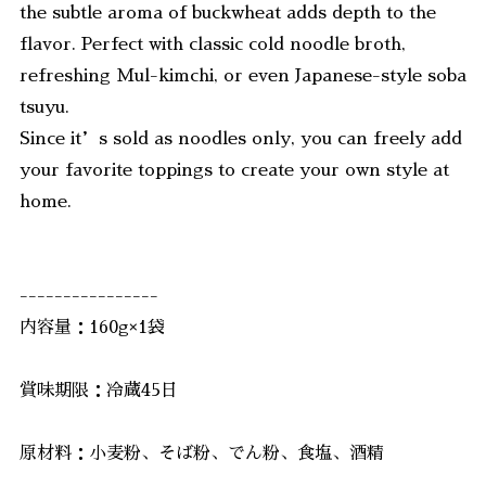
the subtle aroma of buckwheat adds depth to the
flavor. Perfect with classic cold noodle broth,
refreshing Mul-kimchi, or even Japanese-style soba
tsuyu.
Since it’s sold as noodles only, you can freely add
your favorite toppings to create your own style at
home.
----------------
内容量：160g×1袋
賞味期限：冷蔵45日
原材料：小麦粉、そば粉、でん粉、食塩、酒精