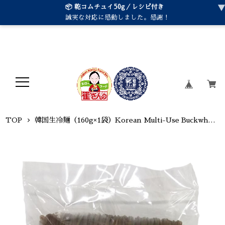
📦 乾コムチュイ50g／レシピ付き
誠実な対応に感動しました。感謝！
TOP
韓国生冷麺（160g×1袋）Korean Multi-Use Buckwheat Noodles（160g×１p）