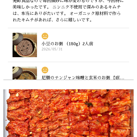
発酵食品なので毎回微妙に味が変わるのですが、今回特に
美味しかったです。 ニンニク不使用で深みのあるキムチ
は、本当にありがたいです。 オーガニック原材料で作ら
れたキムチがあれば、さらに嬉しいです。
小豆のお粥 （180g）2人前
2026/05/31
尼僧のテンジャン味噌と玄米のお粥 【瞑想する味噌。有機若大根の若葉】（180g）2人前
2026/05/31
一週間 毎日お粥生活SET
2026/05/29
早速 キムチ粥いただきました お粥の概念を越える、贅