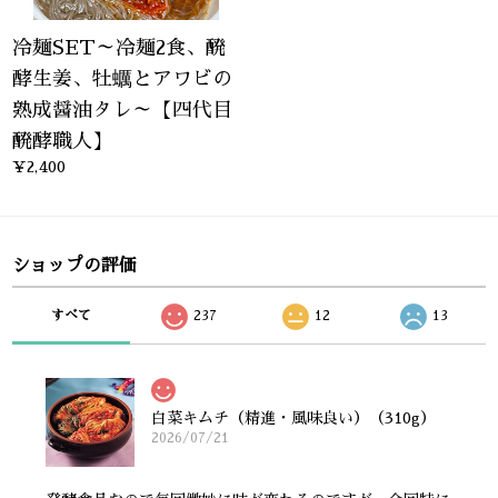
冷麺SET～冷麺2食、醗
酵生姜、牡蠣とアワビの
熟成醤油タレ～【四代目
醗酵職人】
¥2,400
ショップの評価
すべて
237
12
13
白菜キムチ（精進・風味良い）（310g）
2026/07/21