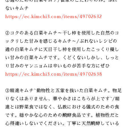
①通のための白菜キムチ/崔家のこだわりのみ。ぶれ
ないキムチ
https://ec.kimchi3.com/items/49702632
②コクのある白菜キムチ～干し柿を使用した自然のコ
ックリした甘みを感じるキムチ～/ぶれないレシピの
通の白菜キムチに天日干し柿を使用したこっくり優し
い甘みの白菜キムチです。くどくないしかし、しっと
り甘みのヤンニョムは辛いものが苦手な方にぜひ
https://ec.kimchi3.com/items/49702638
③精進キムチ~動物性と五葷を抜いた白菜キムチ。物足
りなくはありません、華やかさはこちらが上です~/精
進とは野菜食ではなく、仏教における儀式のための食
です。穏やかな心のための醗酵食品です。植物性だと
心得違いしないでください。丁寧に天然醗酵している