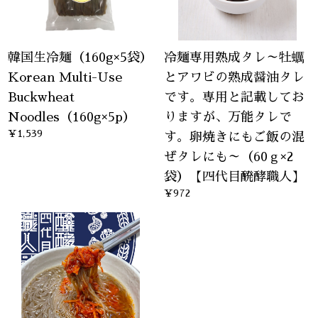
韓国生冷麺（160g×5袋）
冷麺専用熟成タレ～牡蠣
Korean Multi-Use
とアワビの熟成醤油タレ
Buckwheat
です。専用と記載してお
Noodles（160g×5p）
りますが、万能タレで
¥1,539
す。卵焼きにもご飯の混
ぜタレにも～（60ｇ×2
袋）【四代目醗酵職人】
¥972