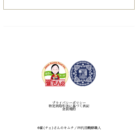
身体に良くて、元気がでそうです。
牛プルコギ（200g）2人前 数量限定！
2026/05/20
着た日に、早速、食べました。いつも、美味しいです。
海鮮ネギチヂミ（1枚）
2026/05/20
今回は、イカが、とても、多めに、入っていて、美味でし
プライバシーポリシー
た。
特定商取引法に基づく表記
会員規約
ニラチヂミ（2枚）
©︎崔(チェ)さんのキムチ／四代目醗酵職人
2026/05/20