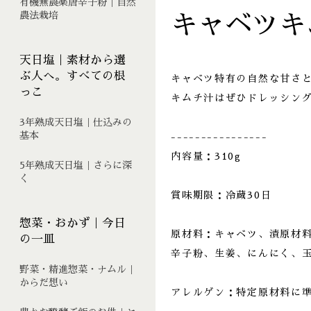
有機無農薬唐辛子粉｜自然
農法栽培
キャベツキ
天日塩｜素材から選
ぶ人へ。すべての根
キャベツ特有の自然な甘さ
っこ
キムチ汁はぜひドレッシン
3年熟成天日塩｜仕込みの
基本
----------------
内容量：310g
5年熟成天日塩｜さらに深
く
賞味期限：冷蔵30日
惣菜・おかず｜今日
原材料：キャベツ、漬原材
の一皿
辛子粉、生姜、にんにく、
野菜・精進惣菜・ナムル｜
からだ想い
アレルゲン：特定原材料に