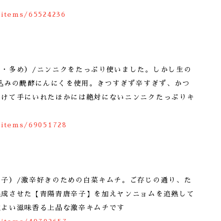
/items/65524236
く・多め）/ニンニクをたっぷり使いました。しかし生の
仕込みの醗酵にんにくを使用。きつすぎず辛すぎず、かつ
かけて手にいれたほかには絶対にないニンニクたっぷりキ
/items/69051728
辛子）/激辛好きのための白菜キムチ。ご存じの通り、た
熟成させた【青陽青唐辛子】を加えヤンニョムを追熟して
地よい滋味香る上品な激辛キムチです