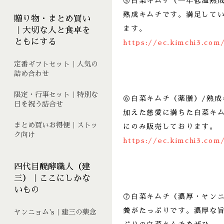
⑤白菜キムチ（一年低温熟
熟成キムチです。満足して
贈り物・まとめ買い
ます。
｜大切な人と食卓を
ともにする
https://ec.kimchi3.com
定番ギフトセット｜人気の
詰め合わせ
限定・行事セット｜特別な
⑥白菜キムチ（薬膳）/熟
日を祝う詰合せ
加えた慈愛に満ちた白菜キ
まとめ買いお得便｜ストッ
にのみ販売しております。
ク向け
https://ec.kimchi3.com
四代目醗酵職人（建
三）｜ここにしかな
いもの
⑦白菜キムチ（濃厚・ヤン
養がたっぷりです。濃厚な
ヤンニョム's｜建三の薬念