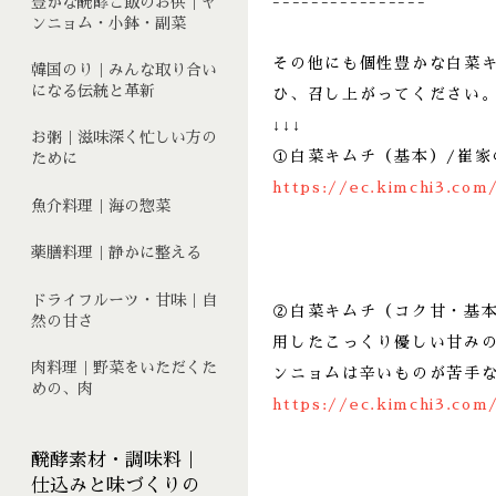
----------------
豊かな醗酵ご飯のお供｜ヤ
ンニョム・小鉢・副菜
その他にも個性豊かな白菜
韓国のり｜みんな取り合い
になる伝統と革新
ひ、召し上がってください
↓↓↓
お粥｜滋味深く忙しい方の
①白菜キムチ（基本）/崔家
ために
https://ec.kimchi3.com
魚介料理｜海の惣菜
薬膳料理｜静かに整える
ドライフルーツ・甘味｜自
②白菜キムチ（コク甘・基
然の甘さ
用したこっくり優しい甘み
肉料理｜野菜をいただくた
ンニョムは辛いものが苦手
めの、肉
https://ec.kimchi3.com
醗酵素材・調味料｜
仕込みと味づくりの