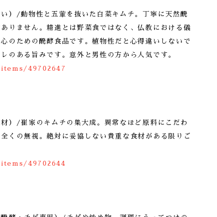
良い）/動物性と五葷を抜いた白菜キムチ。丁寧に天然醗
はありません。精進とは野菜食ではなく、仏教における儀
な心のための醗酵食品です。植物性だと心得違いしないで
キレのある旨みです。意外と男性の方から人気です。
/items/49702647
素材）/崔家のキムチの集大成。異常なほど原料にこだわ
て全くの無視。絶対に妥協しない貴重な食材がある限りご
/items/49702644