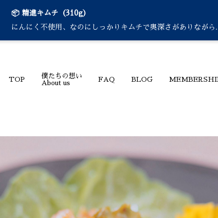
📦 精進キムチ（310g）
にんにく不使用、なのにしっかりキムチで奥深さがありながら..
僕たちの想い
TOP
FAQ
BLOG
MEMBERSHI
About us