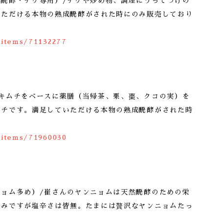
成醗酵・チゲ専用）/チゲや炒め物、調理にうってつけの
いただける本物の熟成醗酵がされた時にのみ販売しており
/items/71132277
成キムチをベースに薬膳（当帰茶、栗、棗、クコの実）を
ムチです。満足していただける本物の熟成醗酵がされた時
/items/71960030
ニョム多め）/崔さんのヤンニョムは天然醗酵のための栄
旨みですが塩辛さは皆無。たまには贅沢なヤンニョムたっ