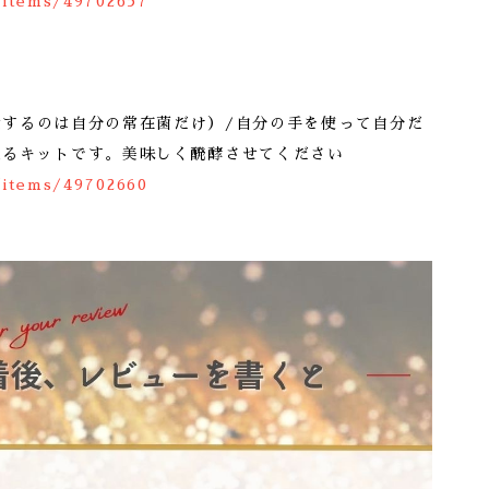
/items/49702657
意するのは自分の常在菌だけ）/自分の手を使って自分だ
造るキットです。美味しく醗酵させてください
/items/49702660