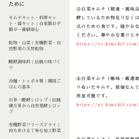
ために
③白菜キムチ（精進・風味
酵しているため物足りなく
キムチキット・料理キッ
ト・醤キット｜自家製お手
式のための食です。穏やか
製が一番馴染む
ください。華やかな薫りと
乾物・山菜｜有機野菜・自
https://ec.kimchi3.com
然野菜の天然乾物
醗酵調味料｜伝統の味づく
り
④白菜キムチ（極味・厳選
冷麺・トッポキ類｜韓国ご
はんの基本
りぬいたキムチ。原価なん
用意可能です。
お茶・醗酵シロップ｜伝統
https://ec.kimchi3.com
韓方茶から自然発酵シロッ
プ
有機野菜フリーズドライ｜
持ち歩ける丁寧な加工野菜