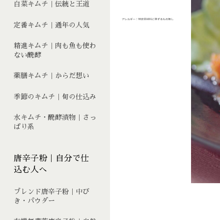
白菜キムチ｜伝統と王道
定番キムチ｜通年の人気
精進キムチ｜肉も魚も使わ
ない醗酵
薬膳キムチ｜からだ想い
季節のキムチ｜旬の仕込み
水キムチ・醗酵漬物｜さっ
ぱり系
唐辛子粉｜自分で仕
込む人へ
ブレンド唐辛子粉｜中び
き・パウダー