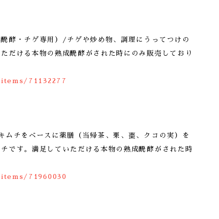
成醗酵・チゲ専用）/チゲや炒め物、調理にうってつけの
いただける本物の熟成醗酵がされた時にのみ販売しており
/items/71132277
成キムチをベースに薬膳（当帰茶、栗、棗、クコの実）を
ムチです。満足していただける本物の熟成醗酵がされた時
/items/71960030