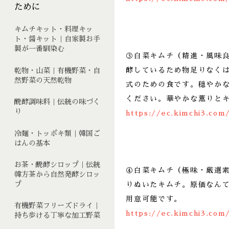
ために
キムチキット・料理キッ
ト・醤キット｜自家製お手
製が一番馴染む
③白菜キムチ（精進・風味
酵しているため物足りなく
乾物・山菜｜有機野菜・自
然野菜の天然乾物
式のための食です。穏やか
ください。華やかな薫りと
醗酵調味料｜伝統の味づく
り
https://ec.kimchi3.com
冷麺・トッポキ類｜韓国ご
はんの基本
お茶・醗酵シロップ｜伝統
④白菜キムチ（極味・厳選
韓方茶から自然発酵シロッ
プ
りぬいたキムチ。原価なん
用意可能です。
有機野菜フリーズドライ｜
https://ec.kimchi3.com
持ち歩ける丁寧な加工野菜