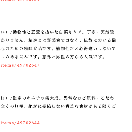
良い）/動物性と五葷を抜いた白菜キムチ。丁寧に天然醗
はありません。精進とは野菜食ではなく、仏教における儀
な心のための醗酵食品です。植物性だと心得違いしないで
キレのある旨みです。意外と男性の方から人気です。
/items/49702647
素材）/崔家のキムチの集大成。異常なほど原料にこだわ
て全くの無視。絶対に妥協しない貴重な食材がある限りご
/items/49702644