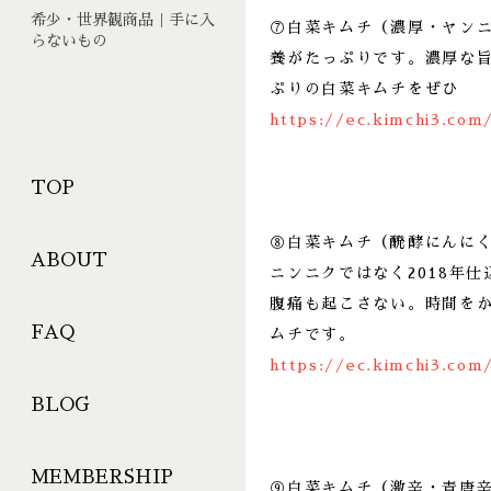
希少・世界観商品｜手に入
⑦白菜キムチ（濃厚・ヤン
らないもの
養がたっぷりです。濃厚な
ぷりの白菜キムチをぜひ
https://ec.kimchi3.com
TOP
⑧白菜キムチ（醗酵にんに
ABOUT
ニンニクではなく2018年
腹痛も起こさない。時間を
FAQ
ムチです。
https://ec.kimchi3.com
BLOG
MEMBERSHIP
⑨白菜キムチ（激辛・青唐