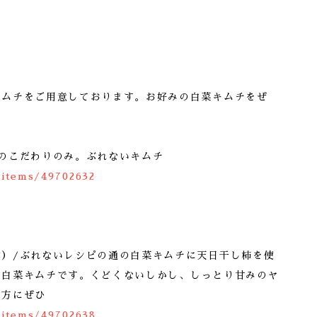
キムチをご用意しております。お好みの白菜キムチをぜ
。
のこだわりのみ。ぶれないキムチ
/items/49702632
本）/ぶれないレシピの通の白菜キムチに天日干し柿を使
の白菜キムチです。くどくないしかし、しっとり甘みのヤ
な方にぜひ
/items/49702638