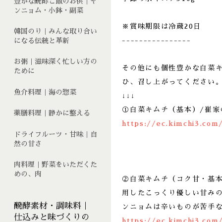
豊かな醗酵ご飯のお供｜ヤ
ンニョム・小鉢・副菜
※賞味期限は冷蔵20日
韓国のり｜みんな取り合い
----------------
になる伝統と革新
お粥｜滋味深く忙しい方の
その他にも個性豊かな白菜
ために
ひ、召し上がってください
魚介料理｜海の惣菜
↓↓↓
①白菜キムチ（基本）/崔家
薬膳料理｜静かに整える
https://ec.kimchi3.com
ドライフルーツ・甘味｜自
然の甘さ
肉料理｜野菜をいただくた
めの、肉
②白菜キムチ（コク甘・基
用したこっくり優しい甘み
醗酵素材・調味料｜
ンニョムは辛いものが苦手
仕込みと味づくりの
https://ec.kimchi3.com