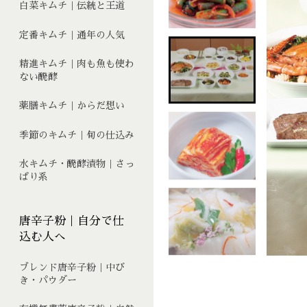
白菜キムチ｜伝統と王道
定番キムチ｜通年の人気
精進キムチ｜肉も魚も使わ
ない醗酵
薬膳キムチ｜からだ想い
季節のキムチ｜旬の仕込み
水キムチ・醗酵漬物｜さっ
ぱり系
唐辛子粉｜自分で仕
込む人へ
ブレンド唐辛子粉｜中び
き・パウダー