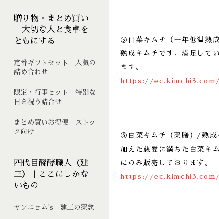
贈り物・まとめ買い
｜大切な人と食卓を
⑤白菜キムチ（一年低温熟
ともにする
熟成キムチです。満足して
定番ギフトセット｜人気の
ます。
詰め合わせ
https://ec.kimchi3.com
限定・行事セット｜特別な
日を祝う詰合せ
まとめ買いお得便｜ストッ
ク向け
⑥白菜キムチ（薬膳）/熟
加えた慈愛に満ちた白菜キ
四代目醗酵職人（建
にのみ販売しております。
三）｜ここにしかな
https://ec.kimchi3.com
いもの
ヤンニョム's｜建三の薬念