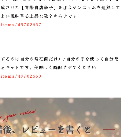
熟成させた【青陽青唐辛子】を加えヤンニョムを追熟して
地よい滋味香る上品な激辛キムチです
/items/49702657
意するのは自分の常在菌だけ）/自分の手を使って自分だ
造るキットです。美味しく醗酵させてください
/items/49702660