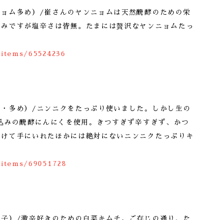
ニョム多め）/崔さんのヤンニョムは天然醗酵のための栄
旨みですが塩辛さは皆無。たまには贅沢なヤンニョムたっ
/items/65524236
く・多め）/ニンニクをたっぷり使いました。しかし生の
仕込みの醗酵にんにくを使用。きつすぎず辛すぎず、かつ
かけて手にいれたほかには絶対にないニンニクたっぷりキ
/items/69051728
辛子）/激辛好きのための白菜キムチ。ご存じの通り、た