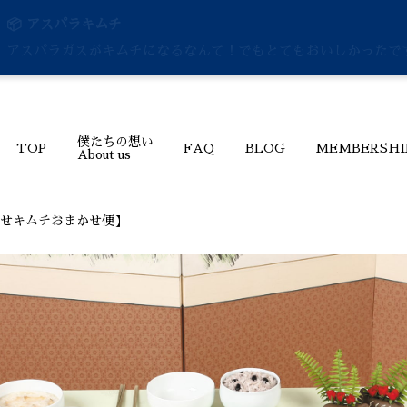
📦 アスパラキムチ
アスパラガスがキムチになるなんて！でもとてもおいしかったで
僕たちの想い
TOP
FAQ
BLOG
MEMBERSHI
About us
かせキムチおまかせ便】