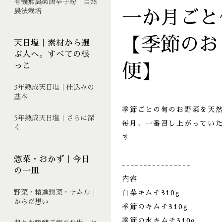
有機無農薬唐辛子粉｜自然
農法栽培
一か月ごと
【季節のお
天日塩｜素材から選
ぶ人へ。すべての根
っこ
便】
3年熟成天日塩｜仕込みの
基本
季節ごとの旬のお野菜を天
5年熟成天日塩｜さらに深
毎月、一番召し上がってい
く
す
惣菜・おかず｜今日
----------------
の一皿
内容
野菜・精進惣菜・ナムル｜
白菜キムチ310g
からだ想い
季節のキムチ310g
季節の水キムチ310g