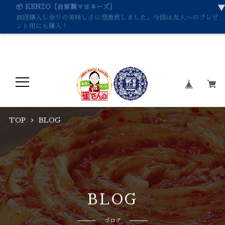
📦 KENZO［自家製マヨネーズ］
前回購入し余りの美味しさに感激致しました。今回は友人へのプレゼ
ント用にも購入！
TOP
BLOG
B
L
O
G
ブログ