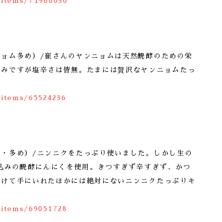
/items/71960030
ニョム多め）/崔さんのヤンニョムは天然醗酵のための栄
旨みですが塩辛さは皆無。たまには贅沢なヤンニョムたっ
/items/65524236
く・多め）/ニンニクをたっぷり使いました。しかし生の
仕込みの醗酵にんにくを使用。きつすぎず辛すぎず、かつ
かけて手にいれたほかには絶対にないニンニクたっぷりキ
/items/69051728