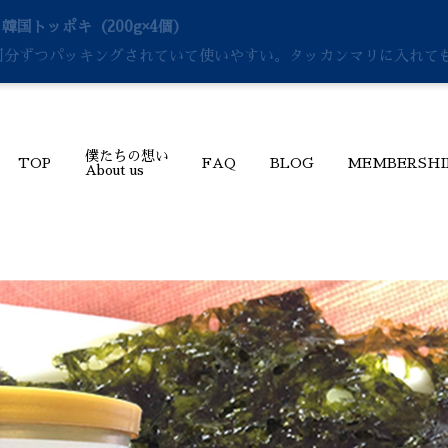
 韓国トッポキ（200g×4個）
回分ずつパッキングされていて使いやすい。タッカンマリに入れて
僕たちの想い
TOP
FAQ
BLOG
MEMBERSHI
About us