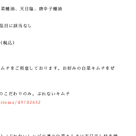
、菜種油、天日塩、唐辛子種油
品目に該当なし
（税込）
キムチをご用意しております。お好みの白菜キムチをぜ
。
のこだわりのみ。ぶれないキムチ
/items/49702632