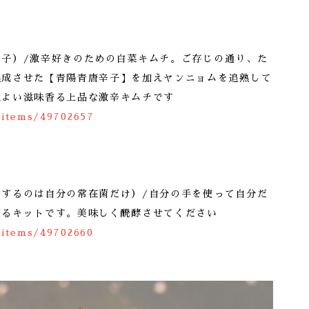
辛子）/激辛好きのための白菜キムチ。ご存じの通り、た
熟成させた【青陽青唐辛子】を加えヤンニョムを追熟して
地よい滋味香る上品な激辛キムチです
/items/49702657
意するのは自分の常在菌だけ）/自分の手を使って自分だ
造るキットです。美味しく醗酵させてください
/items/49702660