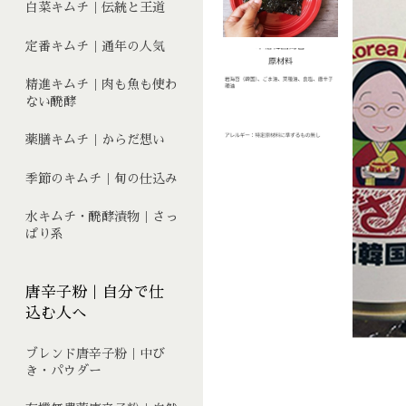
白菜キムチ｜伝統と王道
定番キムチ｜通年の人気
精進キムチ｜肉も魚も使わ
ない醗酵
薬膳キムチ｜からだ想い
季節のキムチ｜旬の仕込み
水キムチ・醗酵漬物｜さっ
ぱり系
唐辛子粉｜自分で仕
込む人へ
ブレンド唐辛子粉｜中び
き・パウダー