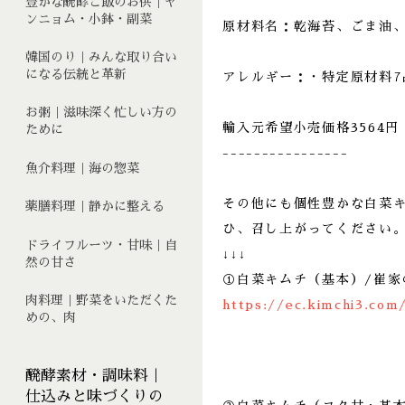
豊かな醗酵ご飯のお供｜ヤ
ンニョム・小鉢・副菜
原材料名：乾海苔、ごま油
韓国のり｜みんな取り合い
になる伝統と革新
アレルギー：・特定原材料7
お粥｜滋味深く忙しい方の
輸入元希望小売価格3564円
ために
----------------
魚介料理｜海の惣菜
その他にも個性豊かな白菜
薬膳料理｜静かに整える
ひ、召し上がってください
ドライフルーツ・甘味｜自
↓↓↓
然の甘さ
①白菜キムチ（基本）/崔家
肉料理｜野菜をいただくた
https://ec.kimchi3.com
めの、肉
醗酵素材・調味料｜
仕込みと味づくりの