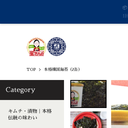

1
TOP
本格韓国海苔（2缶）
Category
キムチ・漬物｜本格
伝統の味わい