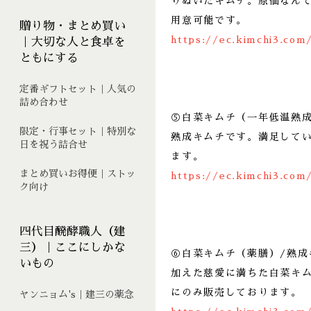
りぬいたキムチ。原価なん
用意可能です。
贈り物・まとめ買い
https://ec.kimchi3.com
｜大切な人と食卓を
ともにする
定番ギフトセット｜人気の
詰め合わせ
⑤白菜キムチ（一年低温熟
限定・行事セット｜特別な
熟成キムチです。満足して
日を祝う詰合せ
ます。
まとめ買いお得便｜ストッ
https://ec.kimchi3.com
ク向け
四代目醗酵職人（建
三）｜ここにしかな
⑥白菜キムチ（薬膳）/熟
いもの
加えた慈愛に満ちた白菜キ
にのみ販売しております。
ヤンニョム's｜建三の薬念