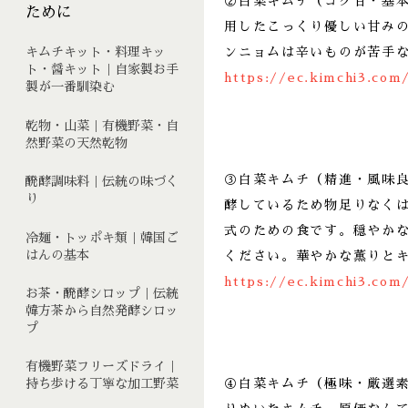
②白菜キムチ（コク甘・基
ために
用したこっくり優しい甘み
ンニョムは辛いものが苦手
キムチキット・料理キッ
ト・醤キット｜自家製お手
https://ec.kimchi3.com
製が一番馴染む
乾物・山菜｜有機野菜・自
然野菜の天然乾物
③白菜キムチ（精進・風味
醗酵調味料｜伝統の味づく
り
酵しているため物足りなく
式のための食です。穏やか
冷麺・トッポキ類｜韓国ご
はんの基本
ください。華やかな薫りと
https://ec.kimchi3.com
お茶・醗酵シロップ｜伝統
韓方茶から自然発酵シロッ
プ
有機野菜フリーズドライ｜
④白菜キムチ（極味・厳選
持ち歩ける丁寧な加工野菜