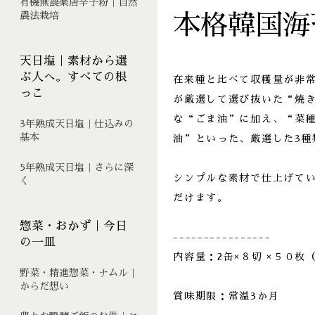
有機無農薬唐辛子粉｜自然
農法栽培
本格韓国海
天日塩｜素材から選
ぶ人へ。すべての根
在来種と比べて収穫量が非
っこ
が厳選して選び抜いた“焼き
な“ごま油”に加え、“菜
3年熟成天日塩｜仕込みの
基本
油”といった、厳選した3種
5年熟成天日塩｜さらに深
シンプルな素材で仕上げて
く
だけます。
惣菜・おかず｜今日
----------------
の一皿
内容量：2缶×８切 ×５０枚
野菜・精進惣菜・ナムル｜
からだ想い
賞味期限：常温3か月