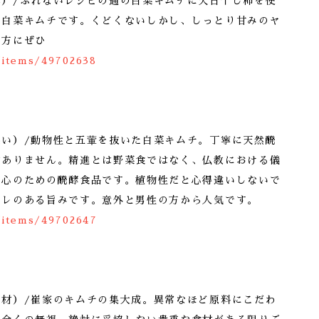
本）/ぶれないレシピの通の白菜キムチに天日干し柿を使
の白菜キムチです。くどくないしかし、しっとり甘みのヤ
な方にぜひ
/items/49702638
良い）/動物性と五葷を抜いた白菜キムチ。丁寧に天然醗
はありません。精進とは野菜食ではなく、仏教における儀
な心のための醗酵食品です。植物性だと心得違いしないで
キレのある旨みです。意外と男性の方から人気です。
/items/49702647
素材）/崔家のキムチの集大成。異常なほど原料にこだわ