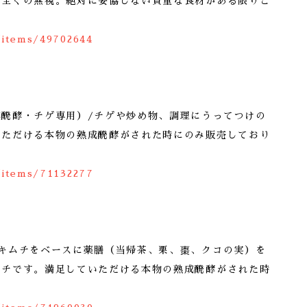
て全くの無視。絶対に妥協しない貴重な食材がある限りご
/items/49702644
成醗酵・チゲ専用）/チゲや炒め物、調理にうってつけの
いただける本物の熟成醗酵がされた時にのみ販売しており
/items/71132277
成キムチをベースに薬膳（当帰茶、栗、棗、クコの実）を
ムチです。満足していただける本物の熟成醗酵がされた時