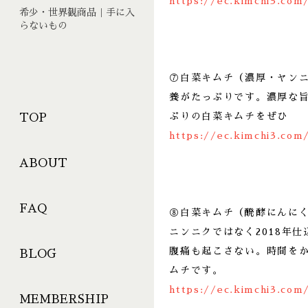
https://ec.kimchi3.com
希少・世界観商品｜手に入
らないもの
⑦白菜キムチ（濃厚・ヤン
養がたっぷりです。濃厚な
ぷりの白菜キムチをぜひ
TOP
https://ec.kimchi3.com
ABOUT
FAQ
⑧白菜キムチ（醗酵にんに
ニンニクではなく2018年
腹痛も起こさない。時間を
BLOG
ムチです。
https://ec.kimchi3.com
MEMBERSHIP