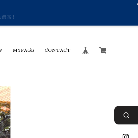
も最高！
P
MYPAGE
CONTACT