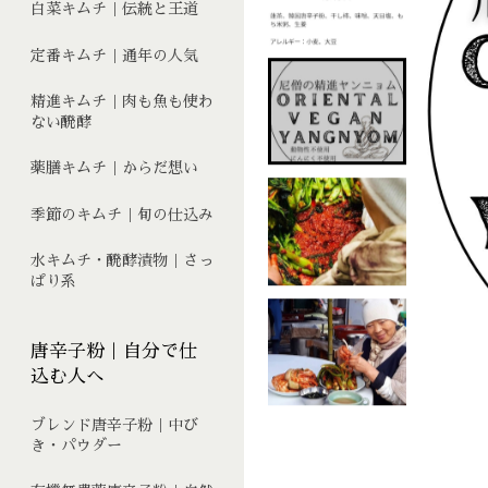
白菜キムチ｜伝統と王道
定番キムチ｜通年の人気
精進キムチ｜肉も魚も使わ
ない醗酵
薬膳キムチ｜からだ想い
季節のキムチ｜旬の仕込み
水キムチ・醗酵漬物｜さっ
ぱり系
唐辛子粉｜自分で仕
込む人へ
ブレンド唐辛子粉｜中び
き・パウダー