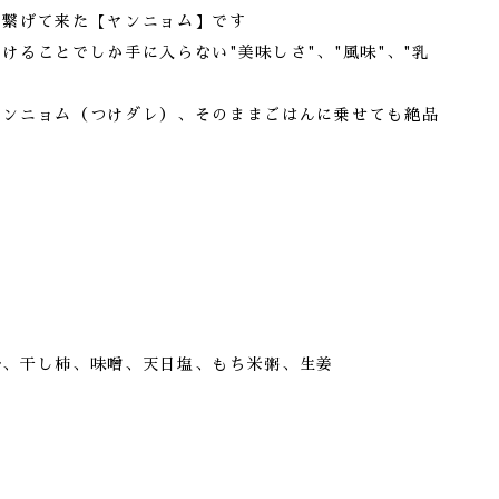
を繋げて来た【ヤンニョム】です
けることでしか手に入らない"美味しさ"、"風味"、"乳
ヤンニョム（つけダレ）、そのままごはんに乗せても絶品
粉、干し柿、味噌、天日塩、もち米粥、生姜