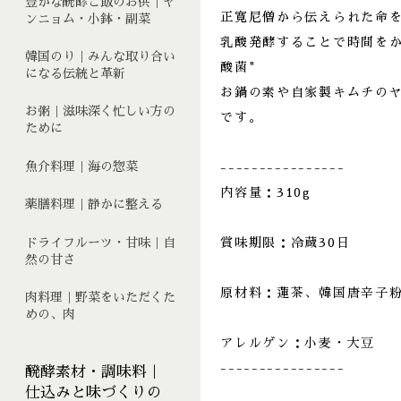
豊かな醗酵ご飯のお供｜ヤ
正寛尼僧から伝えられた命
ンニョム・小鉢・副菜
乳酸発酵することで時間をか
韓国のり｜みんな取り合い
酸菌"
になる伝統と革新
お鍋の素や自家製キムチの
お粥｜滋味深く忙しい方の
です。
ために
魚介料理｜海の惣菜
----------------
内容量：310g
薬膳料理｜静かに整える
賞味期限：冷蔵30日
ドライフルーツ・甘味｜自
然の甘さ
原材料：蓮茶、韓国唐辛子
肉料理｜野菜をいただくた
めの、肉
アレルゲン：小麦・大豆
----------------
醗酵素材・調味料｜
仕込みと味づくりの