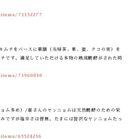
/items/71132277
成キムチをベースに薬膳（当帰茶、栗、棗、クコの実）を
ムチです。満足していただける本物の熟成醗酵がされた時
/items/71960030
ニョム多め）/崔さんのヤンニョムは天然醗酵のための栄
旨みですが塩辛さは皆無。たまには贅沢なヤンニョムたっ
/items/65524236