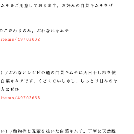
キムチをご用意しております。お好みの白菜キムチをぜ
。
のこだわりのみ。ぶれないキムチ
/items/49702632
本）/ぶれないレシピの通の白菜キムチに天日干し柿を使
の白菜キムチです。くどくないしかし、しっとり甘みのヤ
な方にぜひ
/items/49702638
良い）/動物性と五葷を抜いた白菜キムチ。丁寧に天然醗