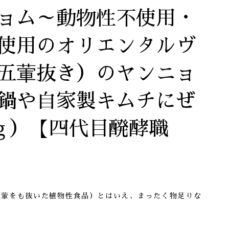
ョム～動物性不使用・
使用のオリエンタルヴ
五葷抜き）のヤンニョ
鍋や自家製キムチにぜ
0ｇ）【四代目醗酵職
五葷をも抜いた植物性食品）とはいえ、まったく物足りな