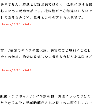
はありません。精進とは野菜食ではなく、仏教における儀
な心のための醗酵食品です。植物性だと心得違いしないで
キレのある旨みです。意外と男性の方から人気です。
/items/49702647
素材）/崔家のキムチの集大成。異常なほど原料にこだわ
て全くの無視。絶対に妥協しない貴重な食材がある限りご
/items/49702644
成醗酵・チゲ専用）/チゲや炒め物、調理にうってつけの
いただける本物の熟成醗酵がされた時にのみ販売しており