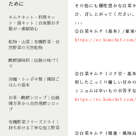
ために
その他にも個性豊かな白菜
ひ、召し上がってください
キムチキット・料理キッ
↓↓↓
ト・醤キット｜自家製お手
製が一番馴染む
①白菜キムチ（基本）/崔家
https://ec.kimchi3.com
乾物・山菜｜有機野菜・自
然野菜の天然乾物
醗酵調味料｜伝統の味づく
り
②白菜キムチ（コク甘・基
冷麺・トッポキ類｜韓国ご
用したこっくり優しい甘み
はんの基本
ンニョムは辛いものが苦手
お茶・醗酵シロップ｜伝統
https://ec.kimchi3.com
韓方茶から自然発酵シロッ
プ
有機野菜フリーズドライ｜
持ち歩ける丁寧な加工野菜
③白菜キムチ（精進・風味