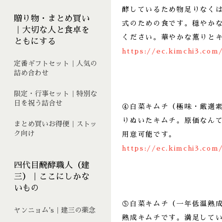
酵しているため物足りなく
贈り物・まとめ買い
式のための食です。穏やか
｜大切な人と食卓を
ください。華やかな薫りと
ともにする
https://ec.kimchi3.com
定番ギフトセット｜人気の
詰め合わせ
限定・行事セット｜特別な
日を祝う詰合せ
④白菜キムチ（極味・厳選
りぬいたキムチ。原価なん
まとめ買いお得便｜ストッ
ク向け
用意可能です。
https://ec.kimchi3.com
四代目醗酵職人（建
三）｜ここにしかな
いもの
⑤白菜キムチ（一年低温熟
ヤンニョム's｜建三の薬念
熟成キムチです。満足して