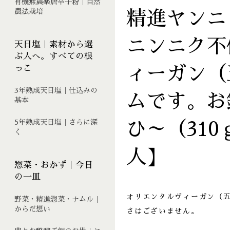
有機無農薬唐辛子粉｜自然
農法栽培
精進ヤンニ
ニンニク不
天日塩｜素材から選
ぶ人へ。すべての根
っこ
ィーガン（
3年熟成天日塩｜仕込みの
ムです。お
基本
5年熟成天日塩｜さらに深
ひ～（31
く
人】
惣菜・おかず｜今日
の一皿
オリエンタルヴィーガン（
野菜・精進惣菜・ナムル｜
からだ想い
さはございません。